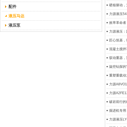
硬核驱动，
配件
力源液压5
液压马达
效率革命者
液压泵
力源液压：
匠心筑基，
混凝土搅拌
驭动重器，
旋挖钻探的
重塑重载动
力源A8V
力源A2F
破岩前行的核
掘进机专用 
力源液压L