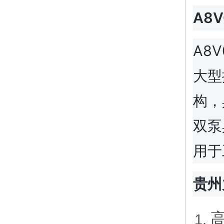
A8
A8
大型
构，
双泵
用于
贵州