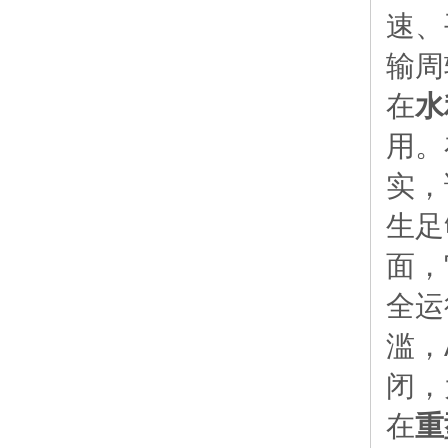
速、
输周
在
水
用。
实，
生足
面，
全运
滥，
闭，
在
重