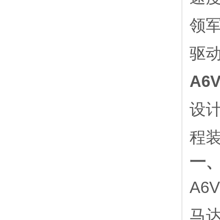
领军
驱
A6
设
程装
一
A6
马