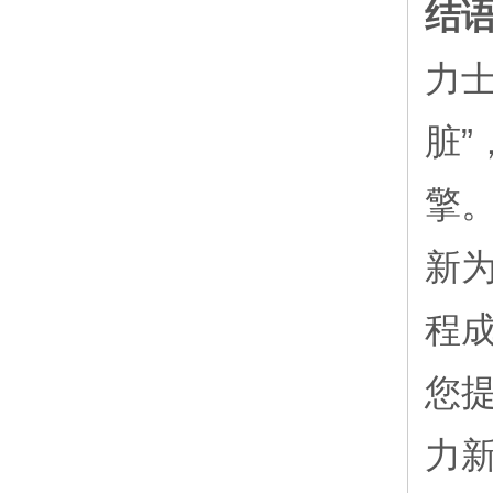
结
力士
脏
擎
新
程
您
力