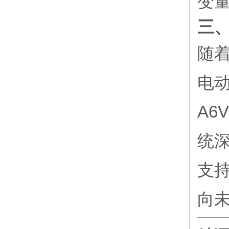
变
三
随
电
A6
统
支
向