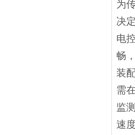
为
决
电
畅
装
需
监
速