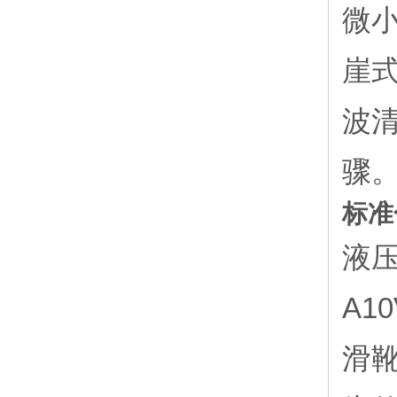
微
崖
波
骤
标准
液
A1
滑