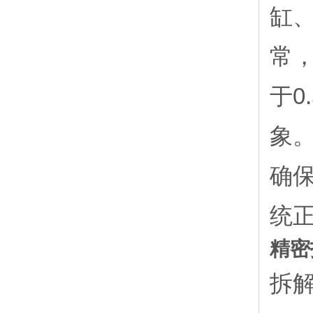
缸
常
于0
象
确
统
精密
拆解