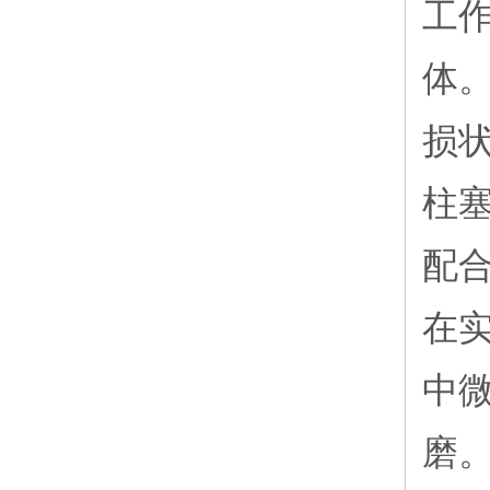
工
体
损
柱
配
在
中
磨