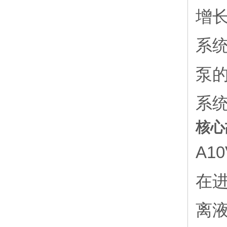
增
系
泵
系统
核心
A1
在
离