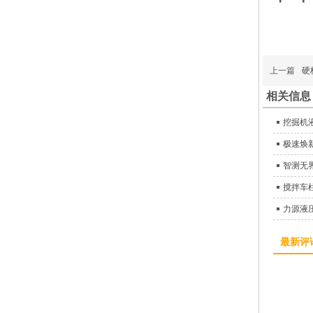
上一篇
硬
相关信息
挖掘机
极速焕
智测无
搅拌车
力源液
最新评