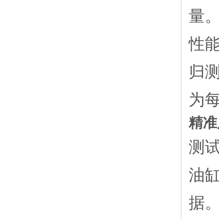
量
性
归
为每
精准
测
油
据