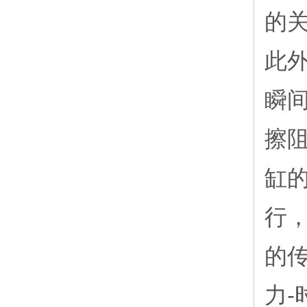
的
此
瞬
擦
缸
行
的
力