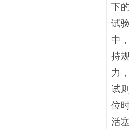
下
试
中，
持
力
试
位
活