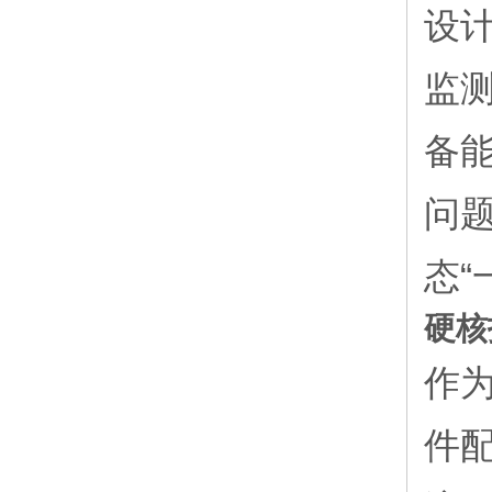
设
监
备
问
态
硬核
作
件