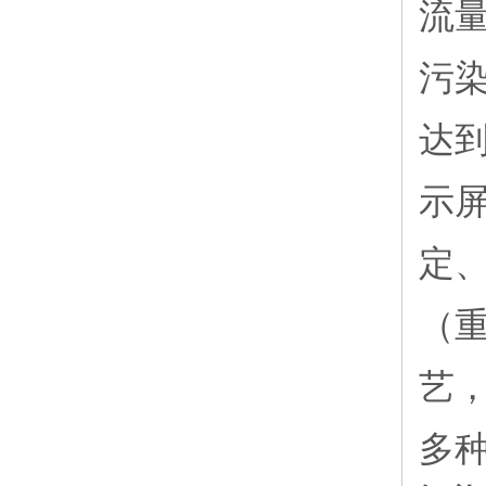
流
污
达
示
定
（
艺
多