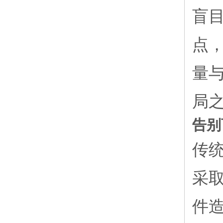
盲
点
量
局
告别
传
采
件