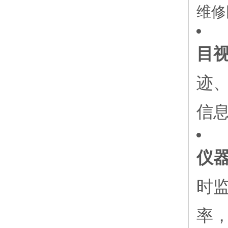
维修
目
迹
信
仪
时监
率