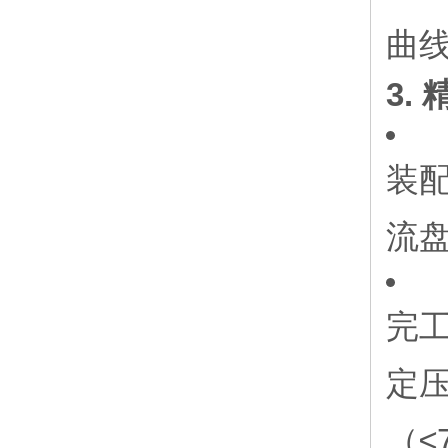
曲线
3.
装
流
完工
定压
（≤