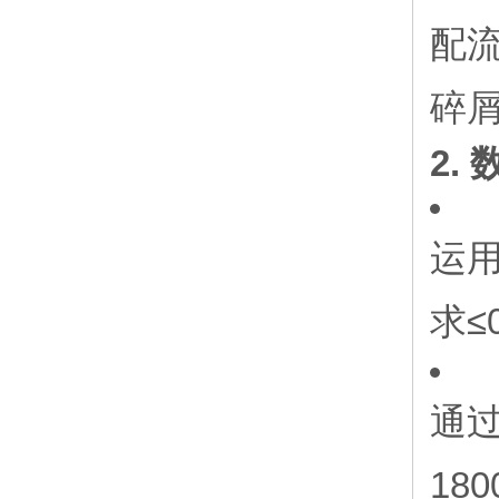
配流
碎屑
2.
运
求≤
通过
18