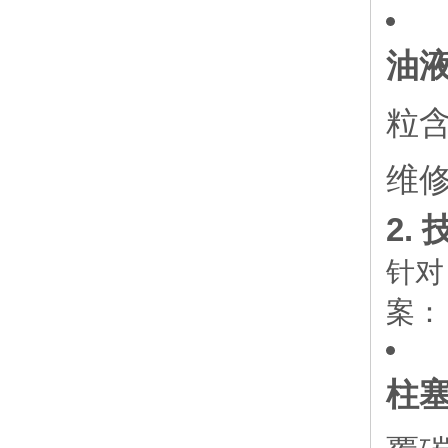
油
粒
维
2.
针对
案：
柱塞