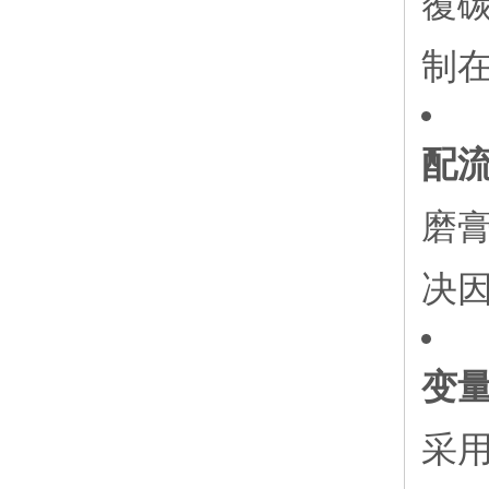
覆碳
制在
配
磨膏
决
变
采